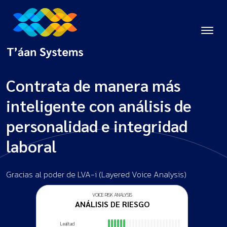
Contrata de manera más
inteligente con análisis de
personalidad e integridad
laboral
Gracias al poder de LVA-i (Layered Voice Analysis)
VOICE RISK ANALYSIS
VOICE RISK ANALYSIS
ANÁLISIS DE RIESGO
ANÁLISIS DE RIESGO
Lealtad
Lealtad